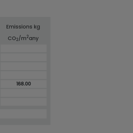
Emissions kg
2
CO
/m
any
2
168.00