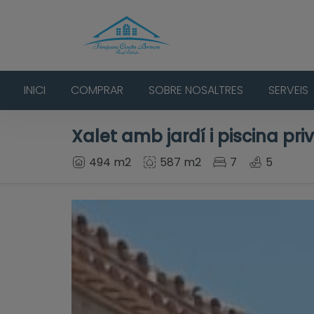
INICI
COMPRAR
SOBRE NOSALTRES
SERVEIS
Xalet amb jardí i piscina pri
494 m2
587 m2
7
5