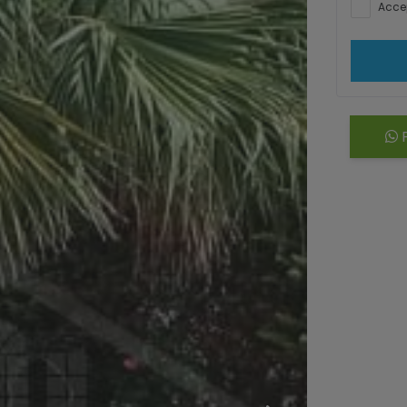
Accep
P