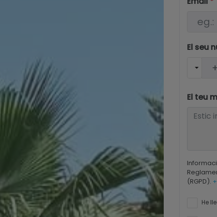
Email
*
El seu 
El teu 
Informac
Reglamen
(RGPD).
+
He lle