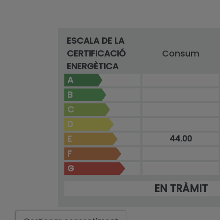
ESCALA DE LA
CERTIFICACIÓ
Consum
ENERGÈTICA
A
B
C
D
E
44.00
F
G
EN TRÀMIT