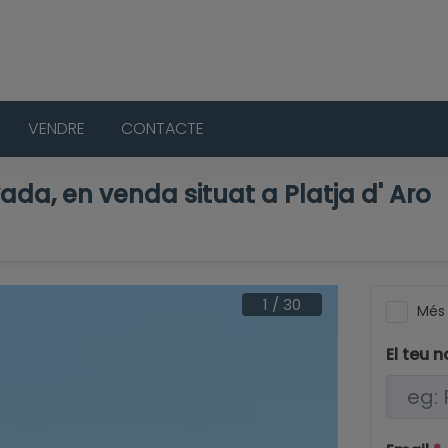
VENDRE
CONTACTE
vada, en venda situat a Platja d' Aro
1
/
30
Més 
El teu