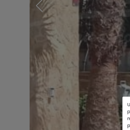
U
p
m
p