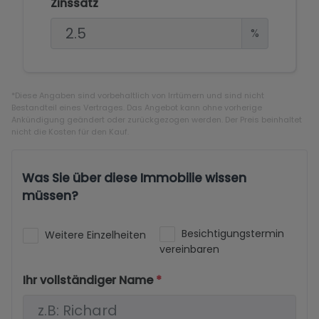
Zinssatz
%
*Diese Angaben sind vorbehaltlich von Irrtümern und sind nicht
Bestandteil eines Vertrages. Das Angebot kann ohne vorherige
Ankündigung geändert oder zurückgezogen werden. Der Preis beinhaltet
nicht die Kosten für den Kauf.
Was Sie über diese Immobilie wissen
müssen?
Besichtigungstermin
Weitere Einzelheiten
vereinbaren
Ihr vollständiger Name
*