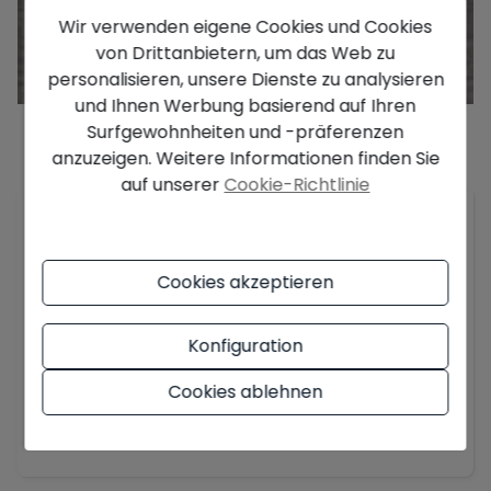
Wir verwenden eigene Cookies und Cookies
von Drittanbietern, um das Web zu
personalisieren, unsere Dienste zu analysieren
und Ihnen Werbung basierend auf Ihren
Surfgewohnheiten und -präferenzen
anzuzeigen. Weitere Informationen finden Sie
Beschreibung
auf unserer
Cookie-Richtlinie
Reihe von neu gebauten Wohnwohnungen im
Dorf l'Escala
,
nur 4 Gehminuten vom Strand
entfernt
, eine perfekte Gelegenheit für
Cookies akzeptieren
diejenigen, die eine Wohnung in der Nähe des
Strandes und der Promenade erwerben
Konfiguration
möchten
Cookies ablehnen
Das Gebäude ist in Keller, Erdgeschoss, erster
Stock und zweiter Stock mit insgesamt 9
Mehr anzeigen
Wohnungen aufgeteilt, die im Erdgeschoss
verfügen über einen privaten Garten, die