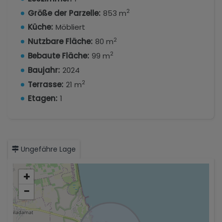
2
Größe der Parzelle:
853 m
ERSTES 1. MIT EINER TERRASSE VON 21M2:
Küche:
Möbliert
420.000€
2
Nutzbare Fläche:
80 m
2
Bebaute Fläche:
99 m
ERSTES 2. ZIMMER MIT 21M2 TERRASSE: 390.000€
Baujahr:
2024
ERSTES 3. MIT TERRASSE VON 21M2: 420.000€
2
Terrasse:
21 m
ZWEITE 1. MIT TERRASSE VON 29M2: VERKAUFT
Etagen:
1
ZWEITES 2. ZIMMER MIT 26M2 TERRASSE: 410.000€
ZWEITE 3. MIT TERRASSE VON 33M2: 440.000€
Ungefähre Lage
+
−