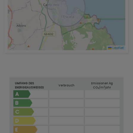
Leaflet
UMFANG DES
Emissionen kg
Verbrauch
2
ENERGIEAUSWEISES
CO
/m
jahr
2
A
B
C
D
E