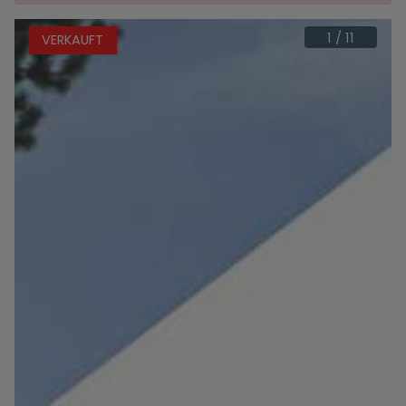
1
/
11
VERKAUFT