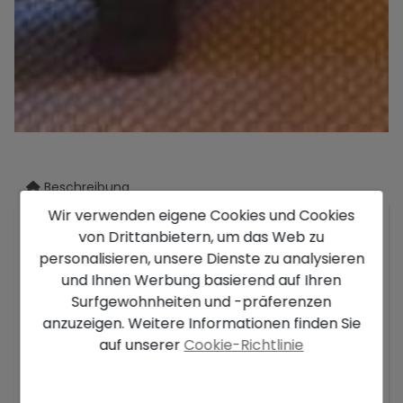
Beschreibung
Wir verwenden eigene Cookies und Cookies
Komplett renoviertes Haus zum Verkauf mit
von Drittanbietern, um das Web zu
einer bebauten Fläche von 400m2 im Zentrum
personalisieren, unsere Dienste zu analysieren
des Dorfes Palafrugell
und nur 2,5 km von den
und Ihnen Werbung basierend auf Ihren
schönen Stränden von Calella Llafranc und
Surfgewohnheiten und -präferenzen
Tamariu an der Costa Brava entfernt.
anzuzeigen. Weitere Informationen finden Sie
auf unserer
Cookie-Richtlinie
Das Haus hat 400 m2 bebaut, es ist in drei
Ebenen unterteilt
Mehr anzeigen