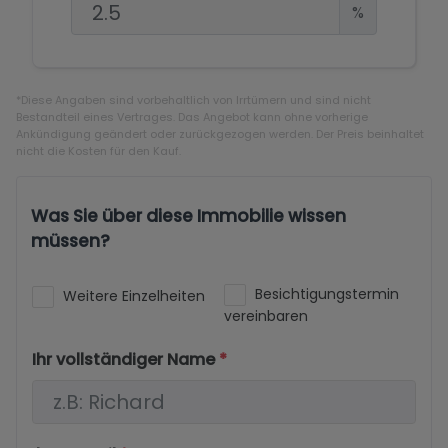
%
*Diese Angaben sind vorbehaltlich von Irrtümern und sind nicht
Bestandteil eines Vertrages. Das Angebot kann ohne vorherige
Ankündigung geändert oder zurückgezogen werden. Der Preis beinhaltet
nicht die Kosten für den Kauf.
Was Sie über diese Immobilie wissen
müssen?
Besichtigungstermin
Weitere Einzelheiten
vereinbaren
Ihr vollständiger Name
*