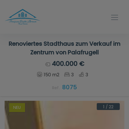
Renoviertes Stadthaus zum Verkauf im
Zentrum von Palafrugell
400.000 €
150 m2
3
3
8075
Ref.
1
/
22
NEU