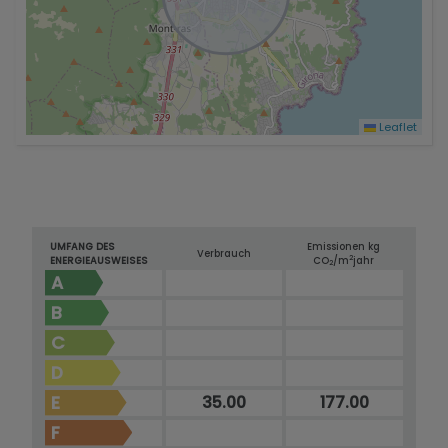
Leaflet
UMFANG DES
Emissionen kg
Verbrauch
2
ENERGIEAUSWEISES
CO
/m
jahr
2
A
B
C
D
E
35.00
177.00
F