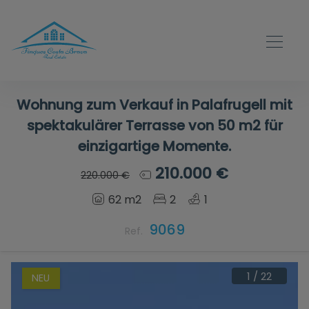
Wohnung zum Verkauf in Palafrugell mit
spektakulärer Terrasse von 50 m2 für
einzigartige Momente.
210.000 €
220.000 €
62 m2
2
1
9069
Ref.
1
/
22
NEU