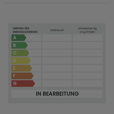
UMFANG DES
Emissionen kg
Verbrauch
2
ENERGIEAUSWEISES
CO
/m
jahr
2
A
B
C
D
E
F
G
IN BEARBEITUNG