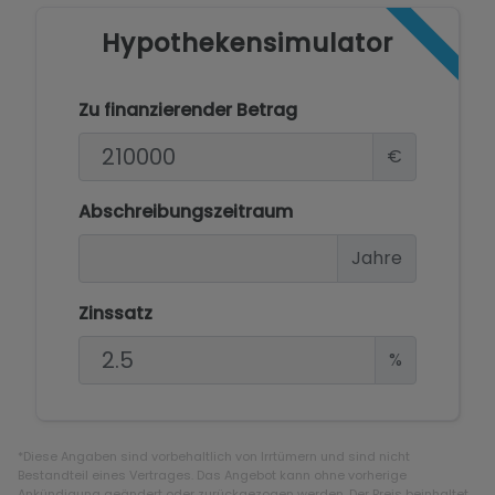
Hypothekensimulator
Zu finanzierender Betrag
€
Abschreibungszeitraum
Jahre
Zinssatz
%
*Diese Angaben sind vorbehaltlich von Irrtümern und sind nicht
Bestandteil eines Vertrages. Das Angebot kann ohne vorherige
Ankündigung geändert oder zurückgezogen werden. Der Preis beinhaltet