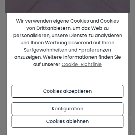
Wir verwenden eigene Cookies und Cookies
von Drittanbietern, um das Web zu
Beschreibung
personalisieren, unsere Dienste zu analysieren
und Ihnen Werbung basierend auf Ihren
Entdecken Sie diese gemütliche Wohnung zum
Surfgewohnheiten und -präferenzen
Verkauf in Palafrugell
, die sich im Erdgeschoss
anzuzeigen. Weitere Informationen finden Sie
befindet, 2008 erbaut wurde und Funktionalität
auf unserer
Cookie-Richtlinie
und Stil in einer der ruhigsten und besten Lagen
des Ortes vereint. Mit einer konstruierten Fläche
von 62 m² und einer
spektakulären Terrasse von
50 m²
bietet dieses Objekt einen idealen
Cookies akzeptieren
Außenbereich zum Entspannen, das gute Wetter
Mehr anzeigen
zu genießen oder einen privaten Garten zu
Konfiguration
gestalten.
Cookies ablehnen
Die Wohnung ist aufgeteilt in einen hellen
Allgemein
Wohnbereich
mit offener Küche zum