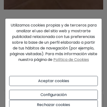
Descripción
Utilizamos cookies propias y de terceros para
analizar el uso del sitio web y mostrarte
Magnífica casa en venta con
licencia turística
y
publicidad relacionada con tus preferencias
espectaculares vistas panorámicas al mar
,
sobre la base de un perfil elaborado a partir
situada en la exclusiva zona de
Sa Tuna (Begur)
,
de tus hábitos de navegación (por ejemplo,
a tan solo
2 km de la preciosa playa de Sa Tuna
,
páginas visitadas). Para más información visite
en pleno corazón de la
Costa Brava
, dentro del
nuestra página de
Política de Cookies
privilegiado entorno natural del
Baix Empordà
.
Construida en
1993
, la vivienda cuenta con
288
m²
edificados sobre una parcela de
679 m²
y se
Mostrar más
Aceptar cookies
distribuye en
dos niveles independientes
, lo que
la convierte en una opción ideal tanto para uso
Configuración
familiar como para inversión turística de alta
General
rentabilidad.
Rechazar cookies