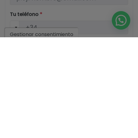
Tu teléfono
*
Gestionar consentimiento
Tu mensaje
Información básica sobre protección de datos en base al
Reglamento Europeo de Protección de datos (UE)
2016/679 (RGPD).
+ Info
He leído y acepto el
Aviso Legal
y la
Política de
privacidad
Acepto envíos comerciales