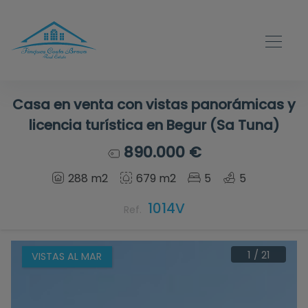
Casa en venta con vistas panorámicas y
licencia turística en Begur (Sa Tuna)
890.000 €
288 m2
679 m2
5
5
1014V
Ref.
1
/
21
VISTAS AL MAR