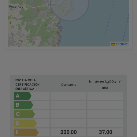
Leaflet
ESCALA DE LA
2
Emisiones kg
CO
/m
2
CERTIFICACIÓN
Consumo
año
ENERGÉTICA
A
B
C
D
E
220.00
37.00