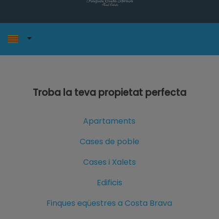
Troba la teva propietat perfecta
Apartaments
Cases de poble
Cases i Xalets
Edificis
Finques eqüestres a Costa Brava