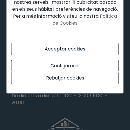
nostres serveis i mostrar-li publicitat basada
17212 Tamariu (Girona)
en els seus hàbits i preferències de navegació.
Per a més informació visiteu la nostra
Política
de Cookies
+34 972 30 53 54
+34 617 149 051
Acceptar cookies
info@finquescostabrava.es
Configuració
Dilluns: 9.30 - 13.00
Rebutjar cookies
De dimarts a dissabte: 9.30 - 13.00 / 16.30 -
20.00