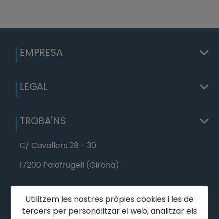
EMPRESA
LEGAL
TROBA'NS
C/ Cavallers 28 - 30
17200 Palafrugell (Girona)
Utilitzem les nostres pròpies cookies i les de
C/ Passeig del mar 5
tercers per personalitzar el web, analitzar els