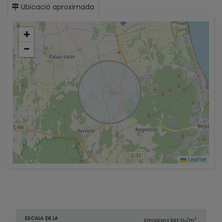
Ubicació aproximada
+
−
Leaflet
ESCALA DE LA
2
Emissions kg
CO
/m
2