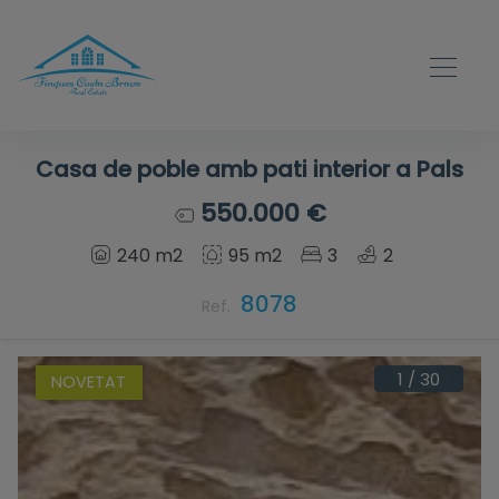
Casa de poble amb pati interior a Pals
550.000 €
240 m2
95 m2
3
2
8078
Ref.
1
/
30
NOVETAT