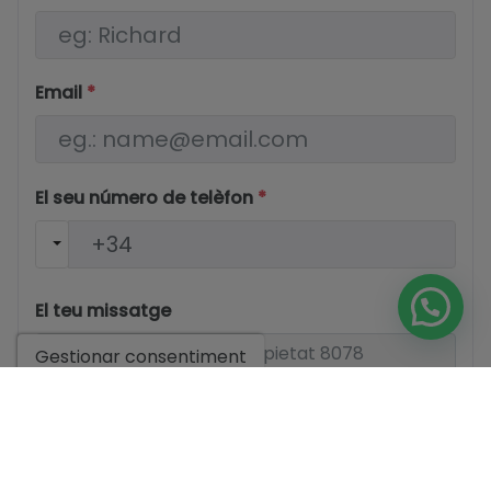
Email
*
El seu número de telèfon
*
El teu missatge
Gestionar consentiment
Informació bàsica sobre protecció de dades basada en
el Reglament Europeu de Protecció de Dades (UE)