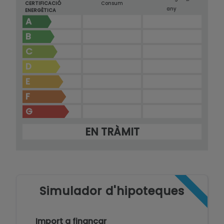
CERTIFICACIÓ
Consum
any
ENERGÈTICA
A
B
C
D
E
F
G
EN TRÀMIT
Simulador d'hipoteques
Import a finançar