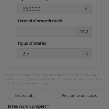
€
Termini d'amortització
Anys
Tipus d'interès
%
* Aquesta informació està subjecta a errors i no forma part de cap
contracte. L'oferta pot ser modificada o retirada sense previ avís. El preu
no inclou els costos de la compra.
Més detalls
Programar una visita
El teu nom complet
*