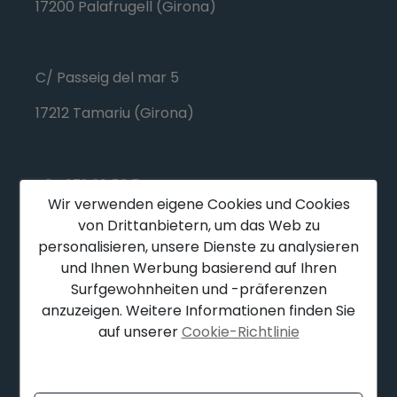
17200 Palafrugell (Girona)
C/ Passeig del mar 5
17212 Tamariu (Girona)
+34 972 30 53 54
Wir verwenden eigene Cookies und Cookies
+34 617 149 051
von Drittanbietern, um das Web zu
personalisieren, unsere Dienste zu analysieren
info@finquescostabrava.es
und Ihnen Werbung basierend auf Ihren
Surfgewohnheiten und -präferenzen
anzuzeigen. Weitere Informationen finden Sie
Montag: 9.30 - 13.00 Uhr
auf unserer
Cookie-Richtlinie
Dienstag bis Samstag: 9.30 – 13.00 / 16.30 –