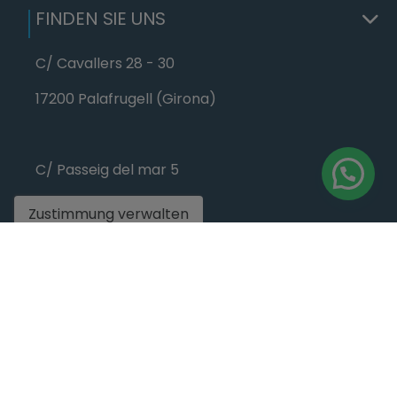
FINDEN SIE UNS
C/ Cavallers 28 - 30
17200 Palafrugell (Girona)
C/ Passeig del mar 5
17212 Tamariu (Girona)
Zustimmung verwalten
+34 972 30 53 54
+34 617 149 051
info@finquescostabrava.es