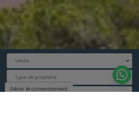
Vente
Type de propriété
Gérer le consentement
Ville
Prix
Chambres