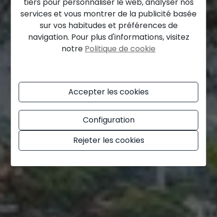
tiers pour personnaliser le web, analyser nos
Plus d'une centaine
services et vous montrer de la publicité basée
sur vos habitudes et préférences de
de propriétés à
navigation. Pour plus d'informations, visitez
notre
Politique de cookie
vendre sur la Costa
Brava
Accepter les cookies
Configuration
En savoir plus
Rejeter les cookies