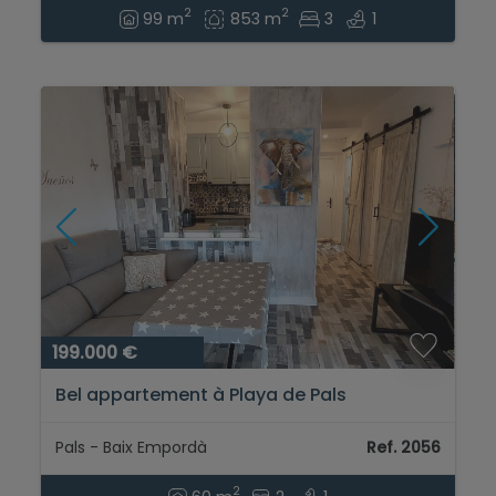
2
2
99 m
853 m
3
1
199.000 €
Bel appartement à Playa de Pals
Pals - Baix Empordà
Ref. 2056
2