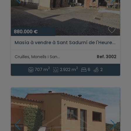
880.000 €
Masía à vendre à Sant Sadurní de l'Heure...
Cruïlles, Monells i Sant Sadurní de l'Heura - Baix Empordà
Ref. 3002
2
2
707 m
2.922 m
6
2