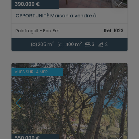
390.000 €
OPPORTUNITÉ Maison à vendre à
Palafrugell, spacieuse et avec un grand
patio...
Palafrugell - Baix Empordà
Ref. 1023
2
2
205 m
400 m
3
2
VUES SUR LA MER
550.000 €