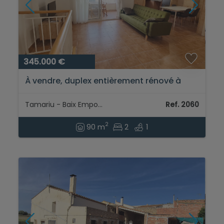
345.000 €
À vendre, duplex entièrement rénové à
Tamariu, à 2 minutes à pied de la plage....
Tamariu - Baix Empordà
Ref. 2060
2
90 m
2
1