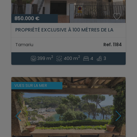
850.000 €
PROPRIÉTÉ EXCLUSIVE À 100 MÉTRES DE LA
PLAGE DE TAMARIU (COSTA BRAVA)...
Tamariu
Ref. 1184
2
2
399 m
400 m
4
3
VUES SUR LA MER