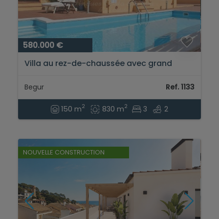
580.000 €
Villa au rez-de-chaussée avec grand
jardin et piscine à vendre à Residencial
Begur, Gérone, Costa Brava...
Begur
Ref. 1133
2
2
150 m
830 m
3
2
NOUVELLE CONSTRUCTION