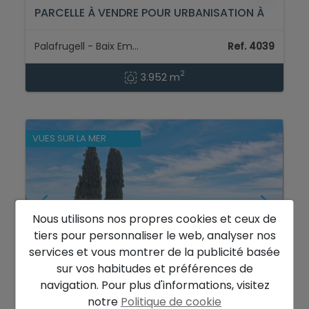
PARCELLE À VENDRE POUR URBANISATION À
PALAFRUGELL, COSTA BRAVA...
Palafrugell - Baix Empordà
Ref. 4039
2
3.952 m
VUES SUR LA MER
Nous utilisons nos propres cookies et ceux de
tiers pour personnaliser le web, analyser nos
services et vous montrer de la publicité basée
sur vos habitudes et préférences de
navigation. Pour plus d'informations, visitez
760.000 €
notre
Politique de cookie