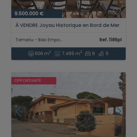
9.500.000 €
À VENDRE Joyau Historique en Bord de Mer
: Propriété Exclusive dans la Baie de
Tamariu...
Tamariu - Baix Empordà
Ref. 1186pl
2
2
606 m
7.495 m
9
5
OPPORTUNITÉ