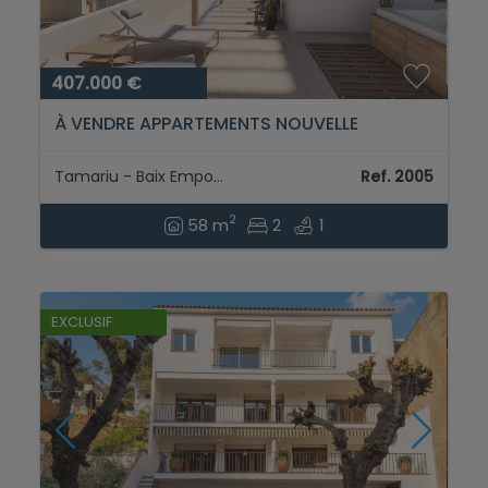
407.000 €
À VENDRE APPARTEMENTS NOUVELLE
PROMOTION À TAMARIU À 50 MÈTRES DE LA
MER (COSTA BRAVA)...
Tamariu - Baix Empordà
Ref. 2005
2
58 m
2
1
EXCLUSIF