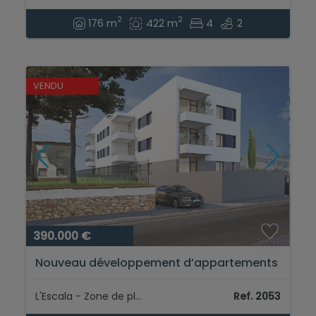
2
2
176 m
422 m
4
2
VENDU
390.000 €
Nouveau développement d’appartements
à L’Escala près de la mer...
L'Escala - Zone de plage
Ref. 2053