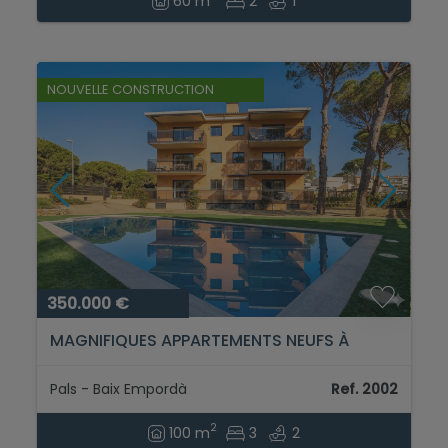
60 m
2
1
NOUVELLE CONSTRUCTION
350.000 €
MAGNIFIQUES APPARTEMENTS NEUFS À
SEULEMENT 500 M DE LA PLAGE DE PALS...
Pals - Baix Empordà
Ref. 2002
2
100 m
3
2