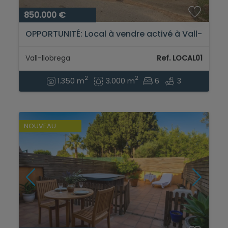
850.000 €
OPPORTUNITÉ: Local à vendre activé à Vall-
Llobrega...
Vall-llobrega
Ref. LOCAL01
2
2
1.350 m
3.000 m
6
3
NOUVEAU