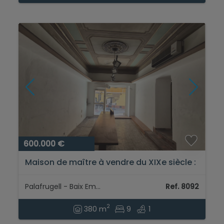
600.000 €
Maison de maître à vendre du XIXe siècle :
Un trésor historique au cœur de
Palafrugell...
Palafrugell - Baix Empordà
Ref. 8092
2
380 m
9
1