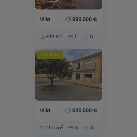
Villa
890.000 €
2
288 m
5
5
NOUVEAU
Villa
625.000 €
2
250 m
5
3