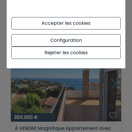
Chalet/Villa à vendre avec vue
panoramique sur la mer...
- Baix Empordà
Ref. 1021V
Accepter les cookies
2
2
307 m
467 m
4
3
Configuration
Rejeter les cookies
VUES SUR LA MER
350.000 €
À VENDRE Magnifique Appartement avec