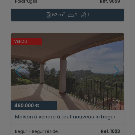
Palafrugell
Ref. 9069
2
62 m
2
1
VENDU
460.000 €
Maison à vendre à tout nouveau in begur
avec jardin et piscine...
Begur - Begur résidentiel
Ref. 1003